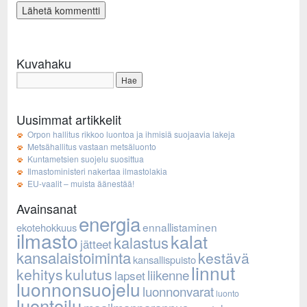
Kuvahaku
Uusimmat artikkelit
Orpon hallitus rikkoo luontoa ja ihmisiä suojaavia lakeja
Metsähallitus vastaan metsäluonto
Kuntametsien suojelu suosittua
Ilmastoministeri nakertaa ilmastolakia
EU-vaalit – muista äänestää!
Avainsanat
energia
ennallistaminen
ekotehokkuus
ilmasto
kalat
kalastus
jätteet
kansalaistoiminta
kestävä
kansallispuisto
linnut
kehitys
kulutus
liikenne
lapset
luonnonsuojelu
luonnonvarat
luonto
luontoilu